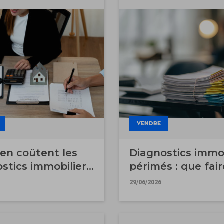
VENDRE
en coûtent les
Diagnostics immob
stics immobiliers
périmés : que fair
6 ?
avant la vente ?
29/06/2026