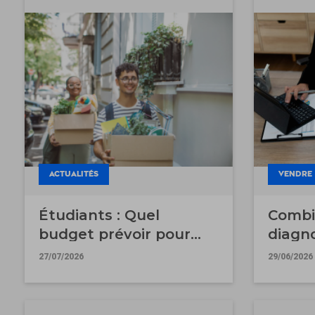
ACTUALITÉS
VENDRE
Étudiants : Quel
Combi
budget prévoir pour
diagno
votre location à la
en 202
27/07/2026
29/06/2026
rentrée ?