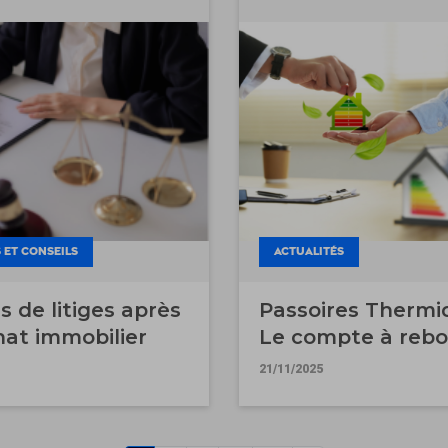
 ET CONSEILS
ACTUALITÉS
s de litiges après
Passoires Thermi
hat immobilier
Le compte à rebo
est lancé pour le
21/11/2025
marché locatif