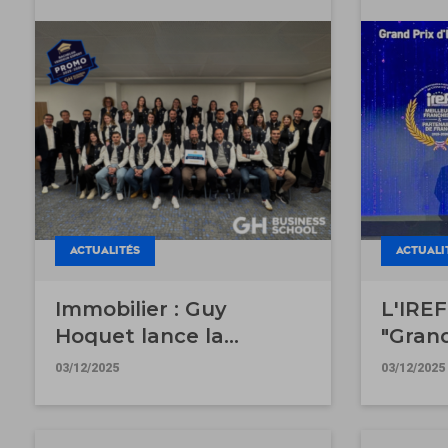
ACTUALITÉS
ACTUALI
Immobilier : Guy
L'IREF
Hoquet lance la
"Grand
première promotion de
d'Exce
03/12/2025
03/12/2025
son Bachelor "Vendeur
Forma
Expert" au sein de la
2025"
GH Business School
l'Immo