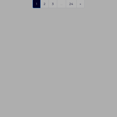
1
2
3
...
24
»