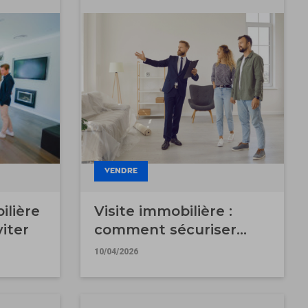
VENDRE
ilière
Visite immobilière :
viter
comment sécuriser
votre bien ?
10/04/2026