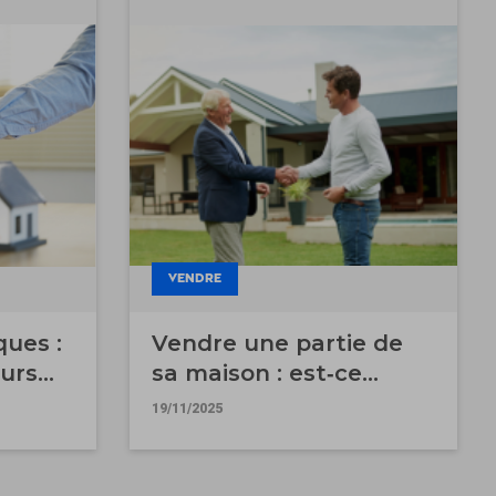
VENDRE
ques :
Vendre une partie de
urs
sa maison : est‐ce
possible ?
19/11/2025