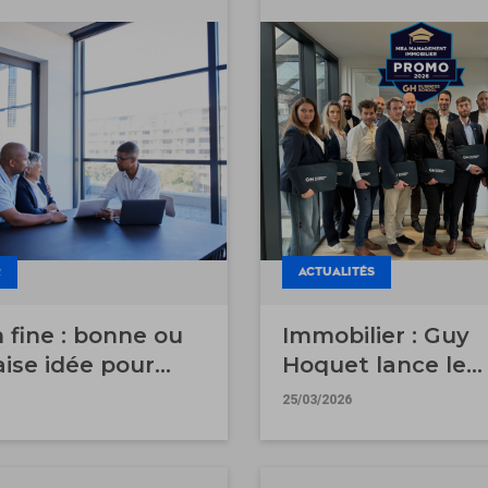
R
ACTUALITÉS
n fine : bonne ou
Immobilier : Guy
ise idée pour
Hoquet lance le
er ?
premier MBA Exé
25/03/2026
pour dirigeants
d'agence face à l
transformation d