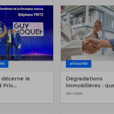
marché
TÉS
ACTUALITÉS
 décerne le
Dégradations
 Prix
immobilières : que
llence de la
garanties avec
28/11/2025
tion Interne
l’assurance garan
 à Guy Hoquet
des loyers impayé
bilier