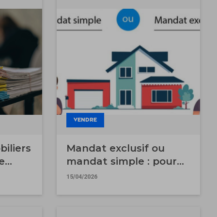
VENDRE
iliers
Mandat exclusif ou
e
mandat simple : pour
quel choix opter ?
15/04/2026