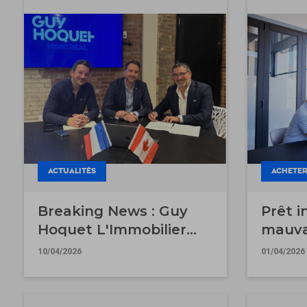
ACTUALITÉS
ACHETE
Breaking News : Guy
Prêt i
Hoquet L'Immobilier
mauva
s'implante au Québec
achet
10/04/2026
01/04/2026
pour accélérer son
développement
international !