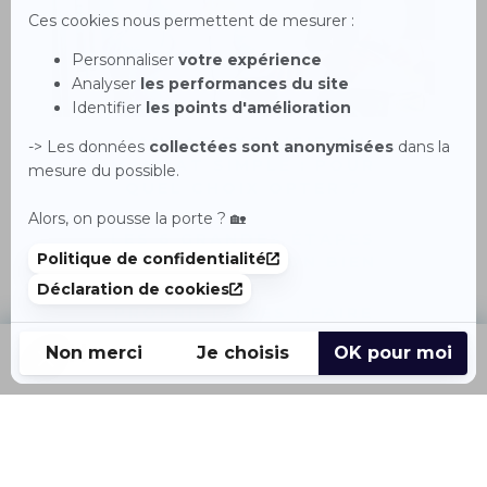
MANDAT EXCLUSIF OU
MANDAT SIMPLE : POUR
QUEL CHOIX OPTER ?
LES 6 GRANDES ÉTAPES
POUR VENDRE SON BIEN
PROPRIÉTAIRES : FAIRE
APPEL À UN AGENT POUR
VENDRE SON BIEN
Accueil
Acheter
Louer
Vendre
Menu