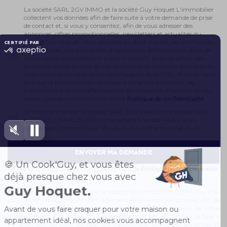
La société SARL 2GV IMMO et la société Guy Hoquet L'immobilier
collectent vos données afin de faire suite à votre demande de prise
de contact et, si vous y consentez, afin de vous adresser des
annonces, offres promotionnelles, newsletters et actualités du
réseau Guy Hoquet. Vous disposez du droit d'accès, de rectification,
de limitation, à la portabilité, d'opposition, d'effacement, droit de
retirer votre consentement à tout moment, droit de définir des
directives quant au sort de vos données post-mortem ainsi que du
droit d'introduire une réclamation auprès de la CNIL. Pour en savoir
plus sur la protection des données à caractère personnel, les
traitements que nous effectuons et les modalités d'exercice de vos
droits, vous pouvez consulter notre
Politique de confidentialité.
Je consens à ce que la société SARL 2GV IMMO et la société GUY
HOQUET L’IMMOBILIER transmettent mes données à leurs
partenaires commerciaux afin qu’ils me contactent par mail
Ce site est protégé par reCAPTCHA et Google
Politique de confidentialité
et
Conditions d'utilisation
.
La société SARL 2GV IMMO et la société GUY HOQUET L’IMMOBILIER,
sont responsables conjoints de traitement et collectent les données afin de
faire suite à votre demande de prise de contact sur la base de votre
consentement et, si vous y consentez expressément en cochant la case à
cet effet, afin de vous adresser des newsletters, actualités, annonces et